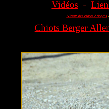
Vidéos
-
Lien
Album des chiots Adoptés
Chiots Berger Alle