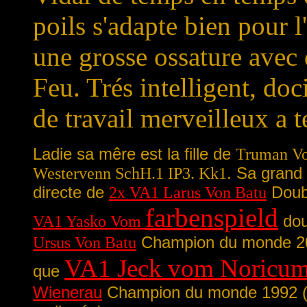
poils s'adapte bien pour l'
une grosse ossature avec 
Feu. Trés intelligent, do
de travail merveilleux a
Ladie sa mêre est la fille de
Truman Vo
Westervenn SchH.1 IP3. Kk1
. Sa grand
directe de
2x VA1 Larus Von Batu
Doub
farbenspield
VA1 Yasko Vom
dou
Ursus Von Batu
Champion du monde 2
VA1 Jeck vom Noricu
que
Wienerau
Champion du monde 1992 (vo