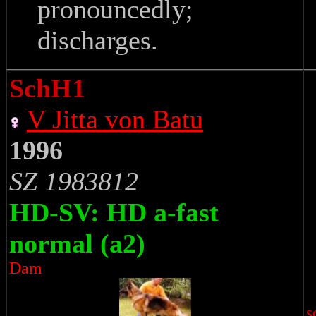
pronouncedly;
discharges.
SchH1
V Jitta von Batu
1996
SZ 1983812
HD-SV: HD a-fast
normal (a2)
Dam
S