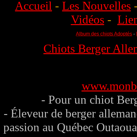
Accueil
-
Les Nouvelles
Vidéos
-
Lie
Album des chiots Adoptés
-
Chiots Berger Alle
www.monbe
- Pour un chiot Berg
- Éleveur de berger allema
passion au Québec Outaouai