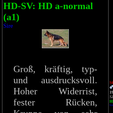
HD-SV: HD a-normal
(a1)
Sire
Groß, kräftig, typ-
und ausdrucksvoll.
S
Hoher Widerrist,
1
S
fester Rücken,
H
Sir