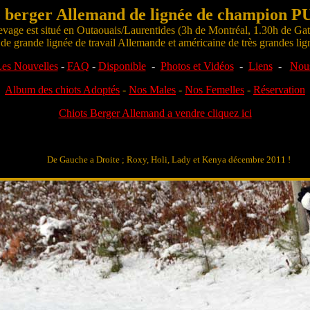
e berger Allemand de lignée de champion
levage est situé en Outaouais/Laurentides (3h de Montréal, 1.30h de Ga
 grande lignée de travail Allemande et américaine de très grandes li
es Nouvelles
-
FAQ
-
Disponible
-
Photos et Vidéos
-
Liens
-
Nous
Album des chiots Adoptés
-
Nos Males
-
Nos Femelles
-
Réservation
Chiots Berger Allemand a vendre cliquez ici
De Gauche a Droite ; Roxy, Holi, Lady et Kenya décembre 2011 !