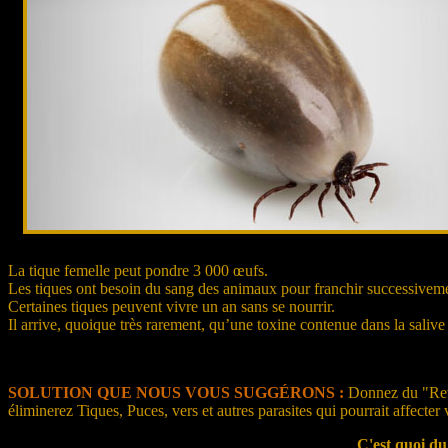
La tique femelle peut pondre 3 000 œufs.
Les tiques ont besoin du sang des animaux pour franchir successivement 
Certaines tiques peuvent vivre un an sans se nourrir.
Il arrive, quoique très rarement, qu’une toxine contenue dans la saliv
SOLUTION QUE NOUS VOUS SUGGÉRONS :
Donnez du "Revol
éliminerez Tiques, Puces, vers et autres parasites qui pourrait affec
C'est quoi d