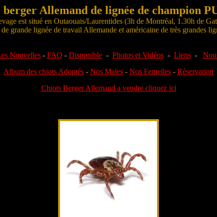
e berger Allemand de lignée de champion
levage est situé en Outaouais/Laurentides (3h de Montréal, 1.30h de Ga
 grande lignée de travail Allemande et américaine de très grandes li
es Nouvelles
-
FAQ
-
Disponible
-
Photos et Vidéos
-
Liens
-
Nous
Album des chiots Adoptés
-
Nos Males
-
Nos Femelles
-
Réservation
Chiots Berger Allemand a vendre cliquez ici