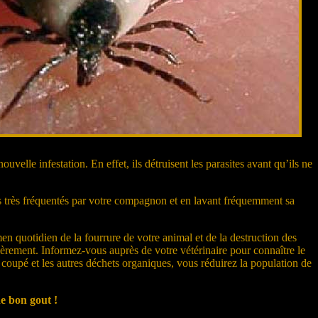
velle infestation. En effet, ils détruisent les parasites avant qu’ils ne
ts très fréquentés par votre compagnon et en lavant fréquemment sa
 quotidien de la fourrure de votre animal et de la destruction des
ulièrement. Informez-vous auprès de votre vétérinaire pour connaître le
t coupé et les autres déchets organiques, vous réduirez la population de
e bon gout !