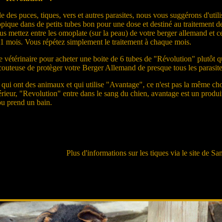
le des puces, tiques, vers et autres parasites, nous vous suggérons d'
opique dans de petits tubes bon pour une dose et destiné au traitement 
us mettez entre les omoplate (sur la peau) de votre berger allemand et cel
 1 mois. Vous répétez simplement le traitement à chaque mois.
e vétérinaire pour acheter une boite de 6 tubes de "Révolution" plutôt q
couteuse de protèger votre Berger Allemand de presque tous les parasite
qui ont des animaux et qui utilise "Avantage", ce n'est pas la même ch
ieur, "Revolution" entre dans le sang du chien, avantage est un produit 
ou prend un bain.
Plus d'informations sur les tiques via le site de Sa