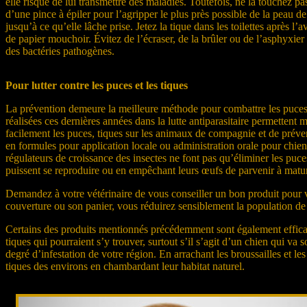
elle risque de lui transmettre des maladies. Toutefois, ne la touchez pa
d’une pince à épiler pour l’agripper le plus près possible de la peau 
jusqu’à ce qu’elle lâche prise. Jetez la tique dans les toilettes après l
de papier mouchoir. Évitez de l’écraser, de la brûler ou de l’asphyxier 
des bactéries pathogènes.
Pour lutter contre les puces et les tiques
La prévention demeure la meilleure méthode pour combattre les puce
réalisées ces dernières années dans la lutte antiparasitaire permettent
facilement les puces, tiques sur les animaux de compagnie et de préveni
en formules pour application locale ou administration orale pour chien
régulateurs de croissance des insectes ne font pas qu’éliminer les puces
puissent se reproduire ou en empêchant leurs œufs de parvenir à matur
Demandez à votre vétérinaire de vous conseiller un bon produit pour v
couverture ou son panier, vous réduirez sensiblement la population d
Certains des produits mentionnés précédemment sont également efficace
tiques qui pourraient s’y trouver, surtout s’il s’agit d’un chien qui va
degré d’infestation de votre région. En arrachant les broussailles et l
tiques des environs en chambardant leur habitat naturel.