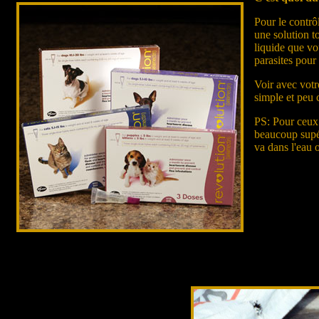
Pour le contrô
une solution t
liquide que vo
parasites pour
Voir avec votr
simple et peu 
PS: Pour ceux 
beaucoup supér
va dans l'eau 