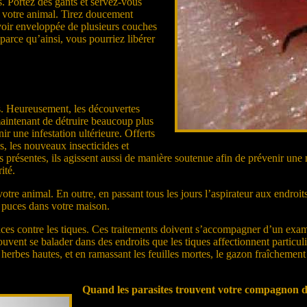
s. Portez des gants et servez-vous
de votre animal. Tirez doucement
’avoir enveloppée de plusieurs couches
parce qu’ainsi, vous pourriez libérer
s. Heureusement, les découvertes
 maintenant de détruire beaucoup plus
r une infestation ultérieure. Offerts
s, les nouveaux insecticides et
 présentes, ils agissent aussi de manière soutenue afin de prévenir une nou
ité.
otre animal. En outre, en passant tous les jours l’aspirateur aux endroi
e puces dans votre maison.
s contre les tiques. Ces traitements doivent s’accompagner d’un examen
 souvent se balader dans des endroits que les tiques affectionnent partic
es herbes hautes, et en ramassant les feuilles mortes, le gazon fraîchemen
Quand les parasites trouvent votre compagnon d