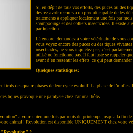
Si, en dépit de tous vos efforts, des puces ou des t
devrez avoir recours à un produit capable de les détr
traitements à appliquer localement une fois par mois,
shampooings et des colliers insecticides. Il existe a
par injection.
Là encore, demandez à votre vétérinaire de vous con
vous voyez encore des puces ou des tiques vivantes to
insecticides, ne vous inquiétez pas, c’est parfaiteme
utilisé ne fonctionne pas. Il faut juste se rappeler q
avant d’en ressentir les effets, ce qui peut demande
Quelques statistiques;
trois des quatre phases de leur cycle évolutif. La phase de l’œuf est la 
e des tiques provoque une paralysie chez l’animal hôte.
ution" a votre chien une fois par mois du printemps jusqu'a la fin de l
ter votre animal ! Revolution est disponible UNIQUEMENT chez votre vét
u "Revolution" ?